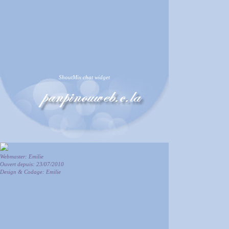
ShoutMix chat widget
Webmaster: Emilie
Ouvert depuis: 23/07/2010
Design & Codage: Emilie