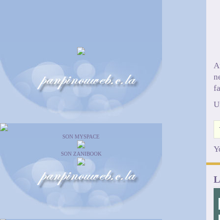
A
n
f
U
SON MYSPACE
Y
SON ZANIBOOK
L