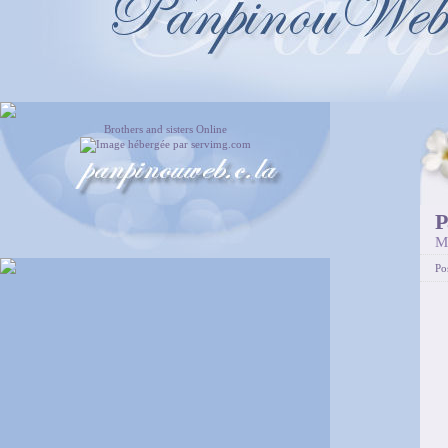
Brothers and sisters Online
P
M
Po